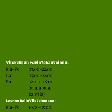
Olemme avoinna:
Viiskulman ravintola
avoinna:
Ma–Pe
07.00–22.00
La
07.00–22.00
Su
08.00–18.00
(aamupala,
kahvila)
Lounas Reilu Viiskulmassa:
Ma–Pe
10.30–15.00