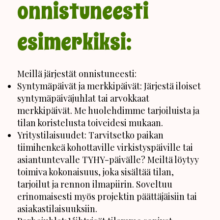
onnistuneesti
esimerkiksi:
Meillä järjestät onnistuneesti:
Syntymäpäivät ja merkkipäivät: Järjestä iloiset
syntymäpäiväjuhlat tai arvokkaat
merkkipäivät. Me huolehdimme tarjoiluista ja
tilan koristelusta toiveidesi mukaan.
Yritystilaisuudet: Tarvitsetko paikan
tiimihenkeä kohottaville virkistyspäiville tai
asiantuntevalle TYHY-päivälle? Meiltä löytyy
toimiva kokonaisuus, joka sisältää tilan,
tarjoilut ja rennon ilmapiirin. Soveltuu
erinomaisesti myös projektin päättäjäisiin tai
asiakastilaisuuksiin.