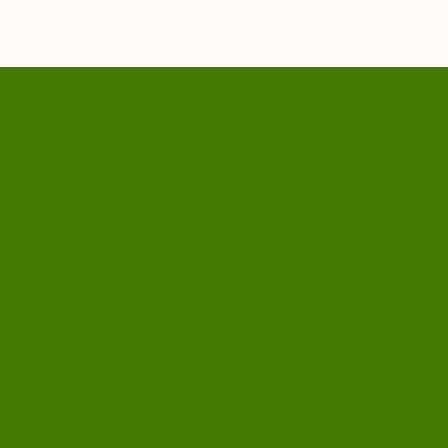
Pelkästään Reilua
meininkiä!
Meillä käy: