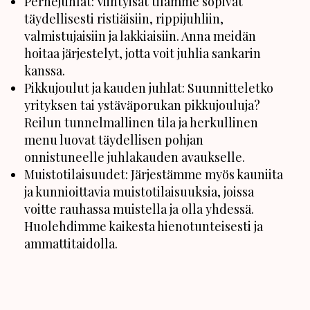
Perhejuhlat: Viihtyisät tilamme sopivat
täydellisesti ristiäisiin, rippijuhliin,
valmistujaisiin ja lakkiaisiin. Anna meidän
hoitaa järjestelyt, jotta voit juhlia sankarin
kanssa.
Pikkujoulut ja kauden juhlat: Suunnitteletko
yrityksen tai ystäväporukan pikkujouluja?
Reilun tunnelmallinen tila ja herkullinen
menu luovat täydellisen pohjan
onnistuneelle juhlakauden avaukselle.
Muistotilaisuudet: Järjestämme myös kauniita
ja kunnioittavia muistotilaisuuksia, joissa
voitte rauhassa muistella ja olla yhdessä.
Huolehdimme kaikesta hienotunteisesti ja
ammattitaidolla.