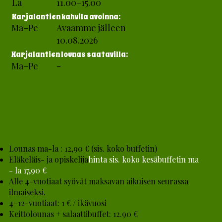
La
11.00–15.00
Karjalantien kahvila avoinna:
Ma–Pe
Avaamme jälleen
10.08.2026
Karjalantien lounas saatavilla:
Ma–Pe
-
Hinnasto:
Lounas ma-la : 12,90 € (sis. koko buffetin)
Eläkeläis- ja opiskelija
hinta sis. koko kesäbuffetin ma
- la 17,90 €
Alle 4-vuotiaat syövät maksavan aikuisen seurassa
ilmaiseksi.
4–12-vuotiaat: 1 € / ikävuosi
Keittolounas + salaattibuffet: 12.90 €