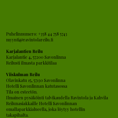
Yhteystiedot:
Puhelinnumero: +358 44 758 5743
myynti@ravintolareilu.fi
Karjalantien Reilu
Karjalantie 4, 57200 Savonlinna
Reilusti ilmasta parkkitilaa
Viiskulman Reilu
Olavinkatu 15, 57130 Savonlinna
Hotelli Savonlinnan katutasossa
Tila on esteetön.
Ilmainen pysäköinti talvikaudella Ravintola ja Kahvila
Reilunasiakkaille Hotelli Savonlinnan
omallaparkkialueella, joka löytyy hotellin
takapihalta.