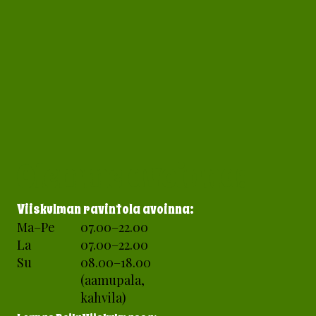
Olemme avoinna:
Viiskulman ravintola
avoinna:
Ma–Pe
07.00–22.00
La
07.00–22.00
Su
08.00–18.00
(aamupala,
kahvila)