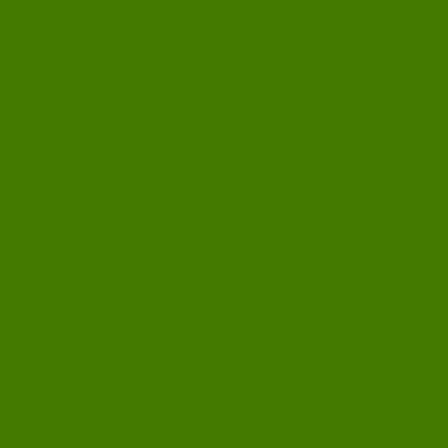
Pelkästään Reilua
meininkiä!
Meillä käy: