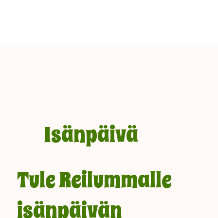
Isänpäivä
Tule Reilummalle
isänpäivän