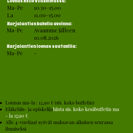
Lounas Reilu Viiskulmassa:
Ma–Pe
10.30–15.00
La
11.00–15.00
Karjalantien kahvila avoinna:
Ma–Pe
Avaamme jälleen
10.08.2026
Karjalantien lounas saatavilla:
Ma–Pe
-
Hinnasto:
Lounas ma-la : 12,90 € (sis. koko buffetin)
Eläkeläis- ja opiskelija
hinta sis. koko kesäbuffetin ma
- la 17,90 €
Alle 4-vuotiaat syövät maksavan aikuisen seurassa
ilmaiseksi.