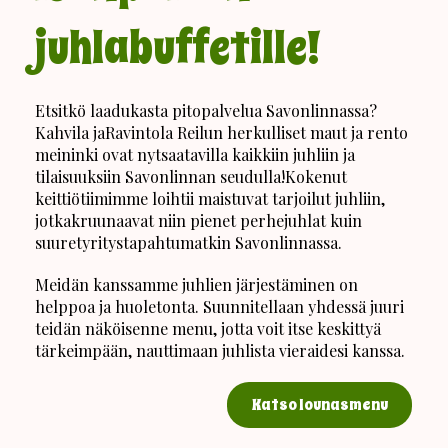
juhlabuffetille!
Etsitkö laadukasta pitopalvelua Savonlinnassa?
Kahvila jaRavintola Reilun herkulliset maut ja rento
meininki ovat nytsaatavilla kaikkiin juhliin ja
tilaisuuksiin Savonlinnan seudulla!Kokenut
keittiötiimimme loihtii maistuvat tarjoilut juhliin,
jotkakruunaavat niin pienet perhejuhlat kuin
suuretyritystapahtumatkin Savonlinnassa.
Meidän kanssamme juhlien järjestäminen on
helppoa ja huoletonta. Suunnitellaan yhdessä juuri
teidän näköisenne menu, jotta voit itse keskittyä
tärkeimpään, nauttimaan juhlista vieraidesi kanssa.
Katso lounasmenu