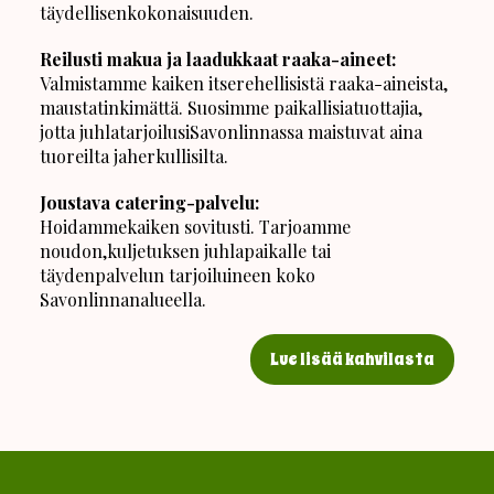
täydellisenkokonaisuuden.
Reilusti makua ja laadukkaat raaka-aineet:
Valmistamme kaiken itserehellisistä raaka-aineista,
maustatinkimättä. Suosimme paikallisiatuottajia,
jotta juhlatarjoilusiSavonlinnassa maistuvat aina
tuoreilta jaherkullisilta.
Joustava catering-palvelu:
Hoidammekaiken sovitusti. Tarjoamme
noudon,kuljetuksen juhlapaikalle tai
täydenpalvelun tarjoiluineen koko
Savonlinnanalueella.
Lue lisää kahvilasta