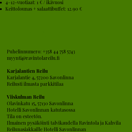
4–12-vuotiaat: 1 € / ikävuosi
Keittolounas + salaattibuffet: 12.90 €
Yhteystiedot:
Puhelinnumero: +358 44 758 5743
myynti@ravintolareilu.fi
Karjalantien Reilu
Karjalantie 4, 57200 Savonlinna
Reilusti ilmasta parkkitilaa
Viiskulman Reilu
Olavinkatu 15, 57130 Savonlinna
Hotelli Savonlinnan katutasossa
Tila on esteetön.
Ilmainen pysäköinti talvikaudella Ravintola ja Kahvila
Reilunasiakkaille Hotelli Savonlinnan