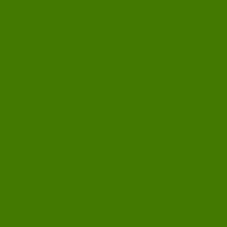
Pelkästään Reilua
meininkiä!
Meillä käy: