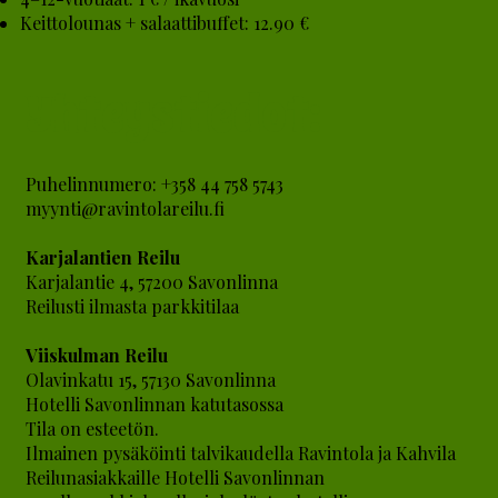
Keittolounas + salaattibuffet: 12.90 €
Yhteystiedot:
Puhelinnumero: +358 44 758 5743
myynti@ravintolareilu.fi
Karjalantien Reilu
Karjalantie 4, 57200 Savonlinna
Reilusti ilmasta parkkitilaa
Viiskulman Reilu
Olavinkatu 15, 57130 Savonlinna
Hotelli Savonlinnan katutasossa
Tila on esteetön.
Ilmainen pysäköinti talvikaudella Ravintola ja Kahvila
Reilunasiakkaille Hotelli Savonlinnan