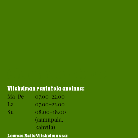
Olemme avoinna:
Viiskulman ravintola
avoinna:
Ma–Pe
07.00–22.00
La
07.00–22.00
Su
08.00–18.00
(aamupala,
kahvila)
Lounas Reilu Viiskulmassa: