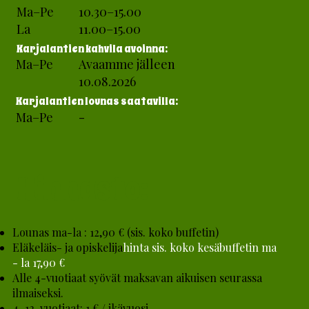
Ma–Pe
10.30–15.00
La
11.00–15.00
Karjalantien kahvila avoinna:
Ma–Pe
Avaamme jälleen
10.08.2026
Karjalantien lounas saatavilla:
Ma–Pe
-
Hinnasto:
Lounas ma-la : 12,90 € (sis. koko buffetin)
Eläkeläis- ja opiskelija
hinta sis. koko kesäbuffetin ma
- la 17,90 €
Alle 4-vuotiaat syövät maksavan aikuisen seurassa
ilmaiseksi.
4–12-vuotiaat: 1 € / ikävuosi